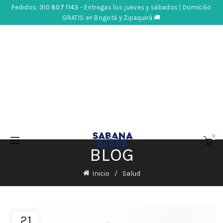
Pedidos:
310 807 1143
- Entregas los jueves y sábados | Domicilio
GRATIS en Bogotá y Zipaquirá 🚚
0
BLOG
Inicio
Salud
21