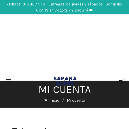
Pedidos:
310 807 1143
- Entregas los jueves y sábados | Domicilio
GRATIS en Bogotá y Zipaquirá 🚚
0
MI CUENTA
Inicio
Mi cuenta